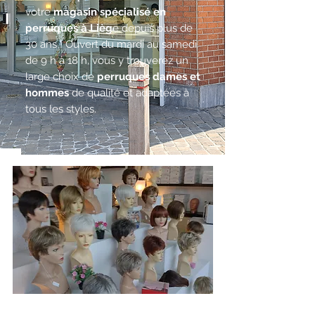
votre
magasin spécialisé en
perruques à Lièg
e depuis plus de
30 ans ! Ouvert du mardi au samedi
de 9 h à 18 h, vous y trouverez un
large choix de
perruques dames et
hommes
de qualité et adaptées à
tous les styles.