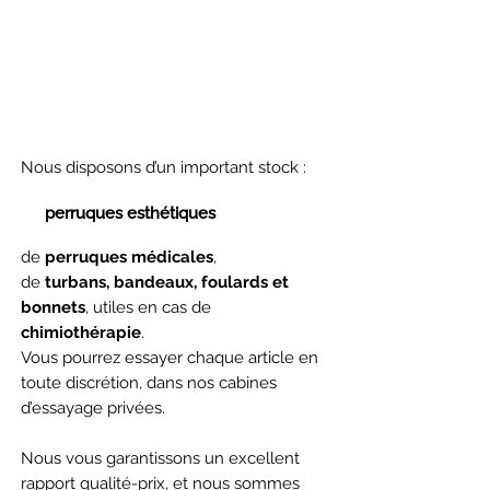
Votre importateur en gros et
en détail de perruques
esthétiques et médicales
Nous disposons d’un important stock :
de
perruques esthétiques
inspirées des
dernières tendances,
de
perruques médicales
,
de
turbans, bandeaux, foulards et
bonnets
, utiles en cas de
chimiothérapie
.
Vous pourrez essayer chaque article en
toute discrétion, dans nos cabines
d’essayage privées.
Nous vous garantissons un excellent
rapport qualité-prix, et nous sommes