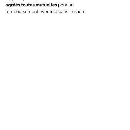
agréés toutes mutuelles
pour un
remboursement éventuel dans le cadre
de votre traitement médical.
Les petits plus qui font la
différence
Nous assurons également l’
entretien de
votre perruque
avec le plus grand
professionnalisme. Vous recevrez, pour
tout achat de perruque, un bonnet pour la
nuit ainsi qu’un porte perruque.
Contactez-nous
Pour tout renseignement supplémentaire
ou pour fixer un rendez-vous dans notre