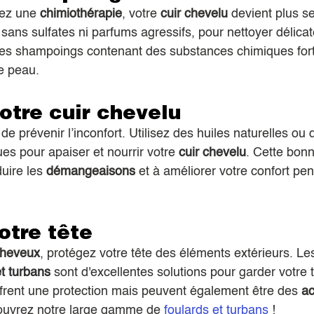
ez une 
chimiothérapie
, votre 
cuir chevelu
 devient plus s
sans sulfates ni parfums agressifs, pour nettoyer délica
 les shampoings contenant des substances chimiques fort
re peau.
otre cuir chevelu
de prévenir l’inconfort. Utilisez des huiles naturelles ou
es pour apaiser et nourrir votre 
cuir chevelu
. Cette bon
uire les 
démangeaisons
 et à améliorer votre confort pen
otre tête
cheveux
, protégez votre tête des éléments extérieurs. Le
t turbans
 sont d'excellentes solutions pour garder votre 
ffrent une protection mais peuvent également être des 
ac
ouvrez notre large gamme de 
foulards et turbans 
!