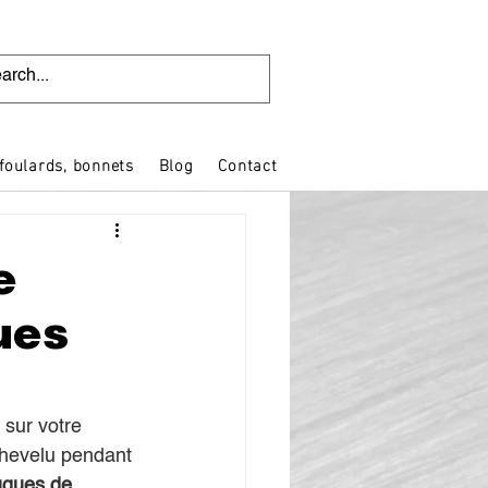
foulards, bonnets
Blog
Contact
e
ues
 sur votre 
 chevelu pendant 
uques de 