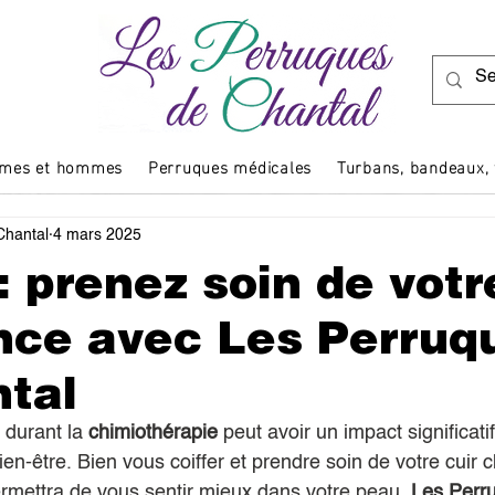
dames et hommes
Perruques médicales
Turbans, bandeaux, 
Chantal
4 mars 2025
: prenez soin de votr
nce avec Les Perruq
tal
 durant la 
chimiothérapie
 peut avoir un impact significatif
en-être. Bien vous coiffer et prendre soin de votre cuir
ermettra de vous sentir mieux dans votre peau. 
Les Perr