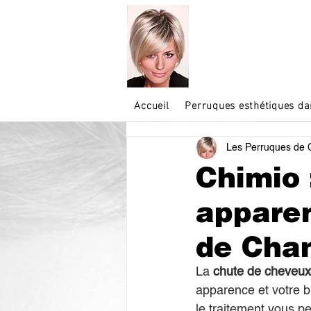
Accueil
Perruques esthétiques 
Les Perruques de 
Chimio 
appare
de Chan
La 
chute de cheveux
apparence et votre bi
le traitement vous p