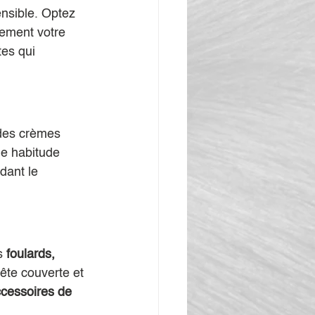
ensible. Optez 
tement votre 
es qui 
 des crèmes 
ne habitude 
dant le 
s 
foulards, 
tête couverte et 
cessoires de 