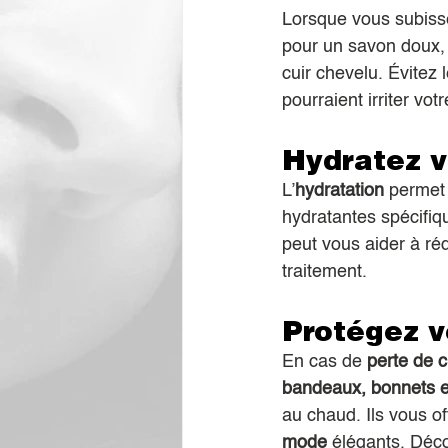
Lorsque vous subiss
pour un savon doux, 
cuir chevelu. Évitez
pourraient irriter vot
Hydratez v
L’
hydratation
 permet 
hydratantes spécifiqu
peut vous aider à réd
traitement.
Protégez v
En cas de 
perte de 
bandeaux, bonnets e
au chaud. Ils vous o
mode
 élégants. Déc