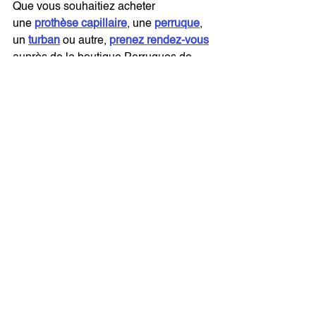
Que vous souhaitiez acheter 
une 
prothèse capillaire
, une 
perruque
, 
un 
turban
 ou autre, 
prenez rendez-vous
auprès de la boutique Perruques de 
Chantal à Liège.
Voir tout
Posts récents